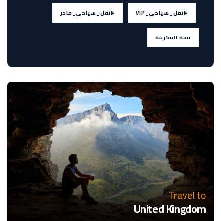
#نقل_سياحي_VIP
#نقل_سياحي_فاخر
مكة المكرمة
Travel to
United Kingdom