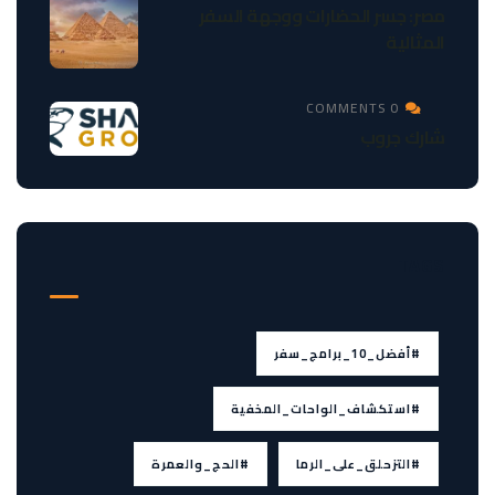
مصر: جسر الحضارات ووجهة السفر
المثالية
0 COMMENTS
شارك جروب
TAGS
#أفضل_10_برامج_سفر
#استكشاف_الواحات_المخفية
#التزحلق_على_الرما
#الحج_والعمرة