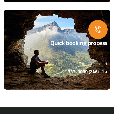
Quick booking process
Talk to an expert
+ 1- (246) 333-0089