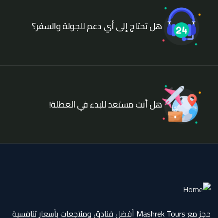
هل تحتاج إلى أي دعم للجولة والسفر؟
هل أنت مستعد للبدء في العطلة!
حجز مع Mashrek Tours أفضل فنادق ومنتجعات بأسعار تنافسية