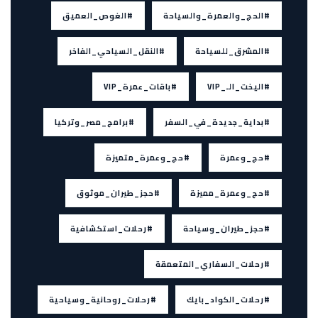
#الحج_والعمرة_والسياحة
#الغوص_العميق
#المشرق_للسياحة
#النقل_السياحي_الفاخر
#اليخت_الـ_VIP
#باقات_عمرة_VIP
#بداية_جديدة_في_السفر
#برامج_مصر_وتركيا
#حج_وعمرة
#حج_وعمرة_متميزة
#حج_وعمرة_مميزة
#حجز_طيران_موثوق
#حجز_طيران_وسياحة
#رحلات_استكشافية
#رحلات_السفاري_المتعمقة
#رحلات_الكواد_بايك
#رحلات_روحانية_وسياحية