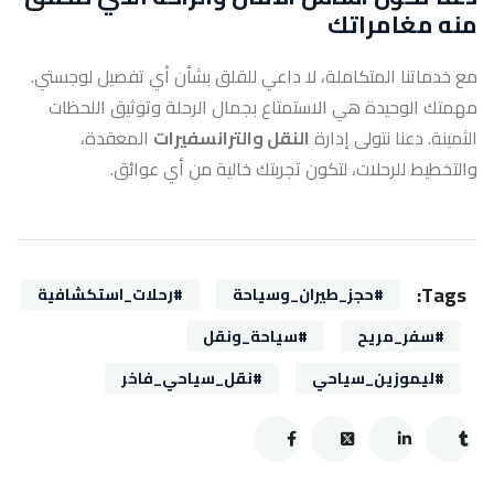
منه مغامراتك
مع خدماتنا المتكاملة، لا داعي للقلق بشأن أي تفصيل لوجستي.
مهمتك الوحيدة هي الاستمتاع بجمال الرحلة وتوثيق اللحظات
الثمينة. دعنا نتولى إدارة
النقل والترانسفيرات
المعقدة،
والتخطيط للرحلات، لتكون تجربتك خالية من أي عوائق.
Tags:
#حجز_طيران_وسياحة
#رحلات_استكشافية
#سفر_مريح
#سياحة_ونقل
#ليموزين_سياحي
#نقل_سياحي_فاخر