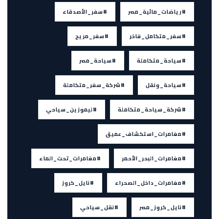
#رياضات_مائية_مصر
#سفر_الأصدقاء
#سفر_متكامل_فاخر
#سفر_مريح
#سياحة_متكاملة
#سياحة_مصر
#سياحة_ونقل
#شركة_سفر_متكاملة
#شركة_سياحة_متكاملة
#ليموزين_سياحي
#مغامرات_استكشاف_عميق
#مغامرات_البحر_الأحمر
#مغامرات_تحت_الماء
#مغامرات_داخل_الصحراء
#نايل_كروز
#نايل_كروز_مصر
#نقل_سياحي