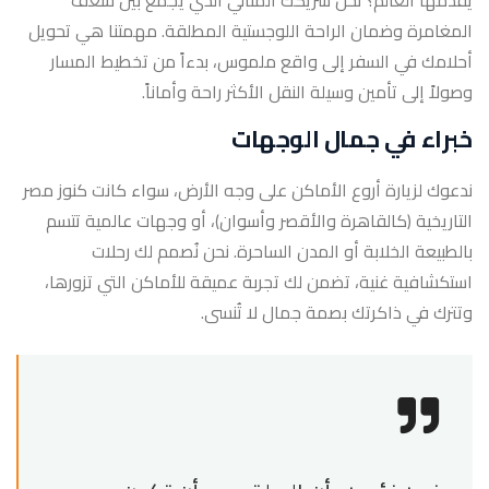
يقدمها العالم؟ نحن شريكك المثالي الذي يجمع بين شغف
المغامرة وضمان الراحة اللوجستية المطلقة. مهمتنا هي تحويل
أحلامك في السفر إلى واقع ملموس، بدءاً من تخطيط المسار
وصولاً إلى تأمين وسيلة النقل الأكثر راحة وأماناً.
خبراء في جمال الوجهات
ندعوك لزيارة أروع الأماكن على وجه الأرض، سواء كانت كنوز مصر
التاريخية (كالقاهرة والأقصر وأسوان)، أو وجهات عالمية تتسم
بالطبيعة الخلابة أو المدن الساحرة. نحن نُصمم لك رحلات
استكشافية غنية، تضمن لك تجربة عميقة للأماكن التي تزورها،
وتترك في ذاكرتك بصمة جمال لا تُنسى.