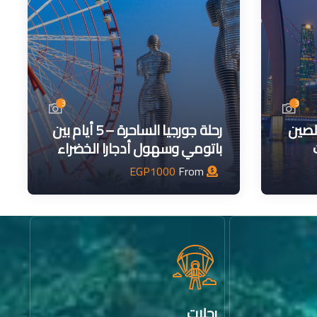
3
3
– الصين
رحلة جورجيا الساحرة – 5 أيام بين
باتومي وسهول أدجارا الخضراء
EGP
1000
From
رحلات