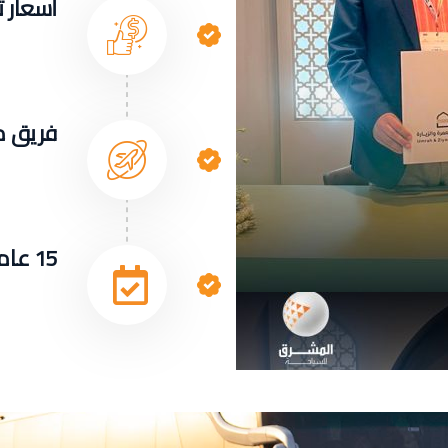
أسعار ت
فريق م
15 عاما من الخبرة