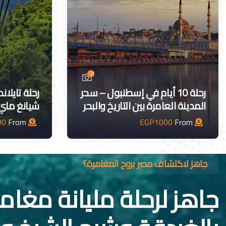
3
رحلة 10 أيام في إسطنبول – سحر
رحلة تايلان
المدينة العامرة بين التاريخ والبحر
شيانغ ماي
00
From
EGP
1000
From
جاهز لاكتشاف مصر بروح المغامرة؟
جاهز لرحلة مليانة مغام