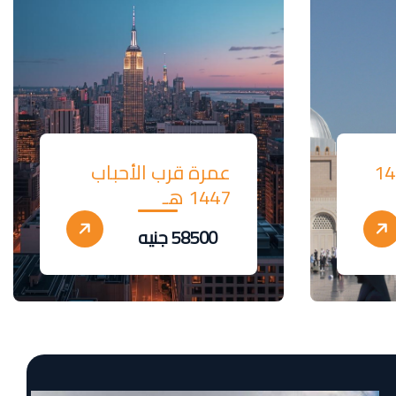
ات -1447
عمرة قرب الأحباب
1447 هـ
58500 جنيه