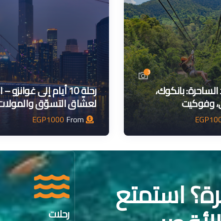
3
د الساحرة: بانكوك،
رحلة 10 أيام إلى غوانزو 
، وفوكيت
لعشّاق التسوّق والمولات
EGP
1000
From
EGP
10
رة؟ استمتع
رحلات