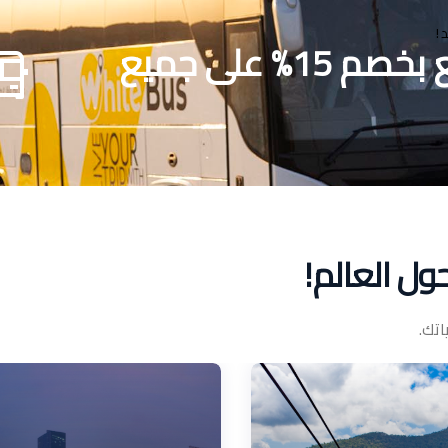
!
سافر مع المشرق… وتمتع بخصم 15% على جميع
ل العالم!
تك.