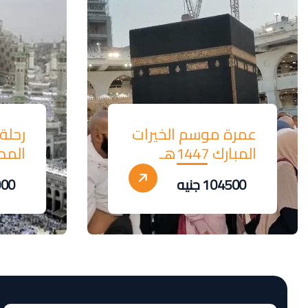
عمرة موسم الخيرات
رحلة
المبارك 1447هـ
المديدة
104500 جنيه
3000