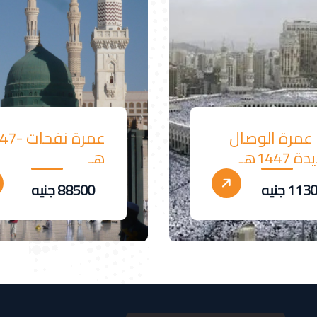
 عمرة الوصال
عمرة نفح
 1447هـ
هـ
11 جنيه
88500 جنيه