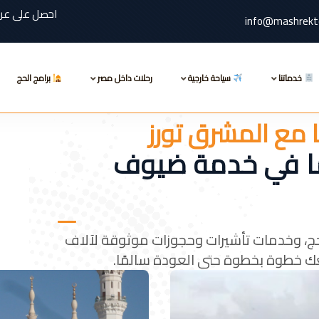
احصل على عر
info@mashrekt
خدماتنا
سياحة خارجية
رحلات داخل مصر
برامج الحج
ا مع المشرق تورز
نظيم – خبرة 15 عامًا في خدمة ضيوف
امج العمرة والحج، وخدمات تأشيرات وحجوزات موثوقة لآلاف
عك خطوة بخطوة حتى العودة سالمًا.