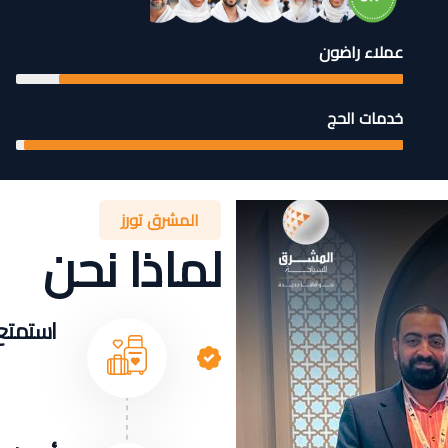
عملاء راضون
خدمات الحج
المشرق تورز
لماذا نحن
استمتع 