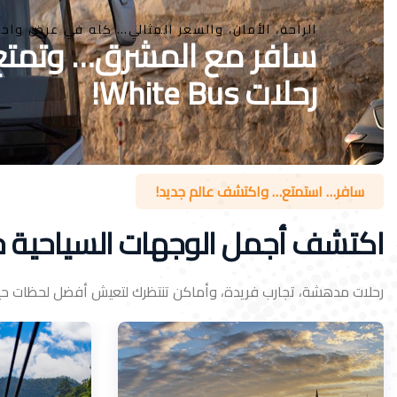
الراحة، الأمان، والسعر المثالي… كله في عرض واحد
رحلات White Bus!
سافر… استمتع… واكتشف عالم جديد!
اكتشف أجمل الوجهات السياحية حو
رحلات مدهشة، تجارب فريدة، وأماكن تنتظرك لتعيش أفضل لحظات حيا