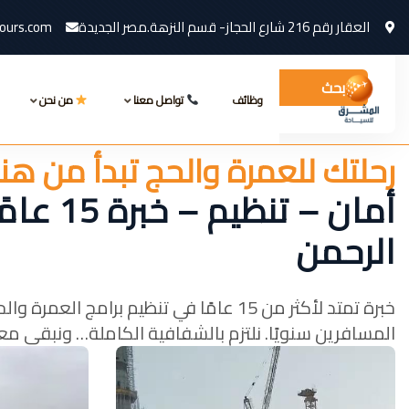
العقار رقم 216 شارع الحجاز- قسم النزهة.مصر الجديدة
ours.com
بحث
وظائف
تواصل معنا
من نحن
رحلتك للعمرة والحج تبدأ من هن
أمان – ت
الرحمن
خبرة تمتد لأكثر من 15 عامًا في تنظيم بر
المسافرين سنويًا. نلتزم بالشفافية الكاملة… ونبقى م