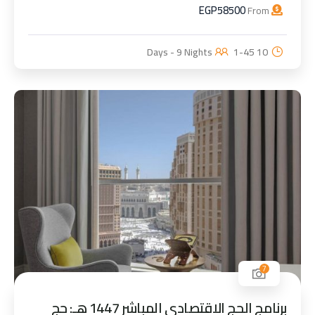
EGP
58500
From
1-45
10 Days - 9 Nights
7
برنامج الحج الاقتصادي المباشر 1447 هـ: حج