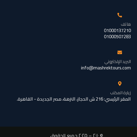
هاتف
01000137210
01000507283
البريد الإلكتروني
info@mashrektours.com
زيارة المكتب
المقر الرئيسي: 216 ش الحجاز، النزهة، مصر الجديدة - القاهرة.
© ٢٠١٠ – ٢٠٢٥ جميع الحقوق