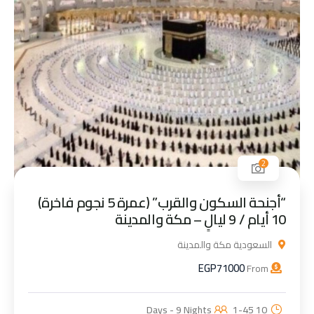
2
“أجنحة السكون والقرب” (عمرة 5 نجوم فاخرة)
10 أيام / 9 ليالٍ – مكة والمدينة
السعودية مكة والمدينة
EGP
71000
From
1-45
10 Days - 9 Nights