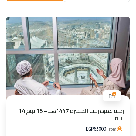
4
رحلة عمرة رجب المميزة 1447هــ – 15 يوم 14
ليلة
EGP
65000
From