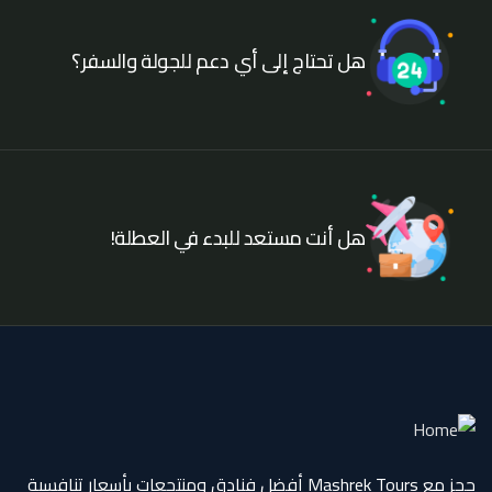
هل تحتاج إلى أي دعم للجولة والسفر؟
هل أنت مستعد للبدء في العطلة!
حجز مع Mashrek Tours أفضل فنادق ومنتجعات بأسعار تنافسية