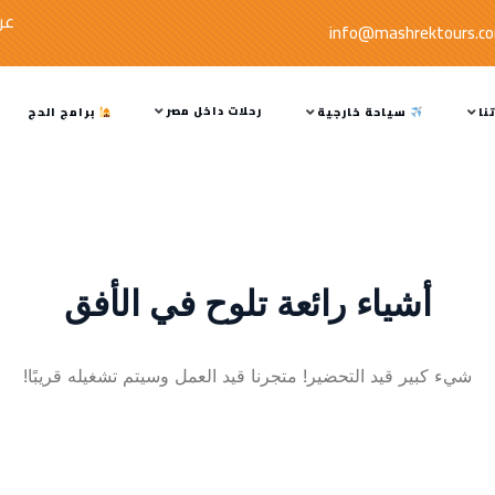
عر
info@mashrektours.c
رحلات داخل مصر
نا
سياحة خارجية
برامج الحج
أشياء رائعة تلوح في الأفق
شيء كبير قيد التحضير! متجرنا قيد العمل وسيتم تشغيله قريبًا!