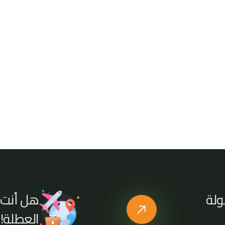
هل أنت 
ولة
العطلة!