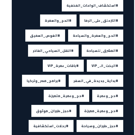
#استكشاف_الواحات_المخفية
#التزحلق_على_الرما
#الحج_والعمرة
#الحج_والعمرة_والسياحة
#الغوص_العميق
#المشرق_للسياحة
#النقل_السياحي_الفاخر
#اليخت_الـ_VIP
#باقات_عمرة_VIP
#بداية_جديدة_في_السفر
#برامج_مصر_وتركيا
#حج_وعمرة
#حج_وعمرة_متميزة
#حج_وعمرة_مميزة
#حجز_طيران_موثوق
#حجز_طيران_وسياحة
#رحلات_استكشافية