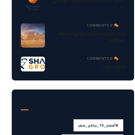
إتقان الرحلة، ضمان الوصول الروحاني
0 COMMENTS
مصر: جسر الحضارات ووجهة السفر
المثالية
0 COMMENTS
شارك جروب
TAGS
#أفضل_10_برامج_سفر