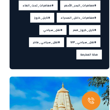
#مغامرات_البحر_الأحمر
#مغامرات_تحت_الماء
#مغامرات_داخل_الصحراء
#نايل_كروز
#نايل_كروز_مصر
#نقل_سياحي
#نقل_سياحي_VIP
#نقل_سياحي_فاخر
مكة المكرمة