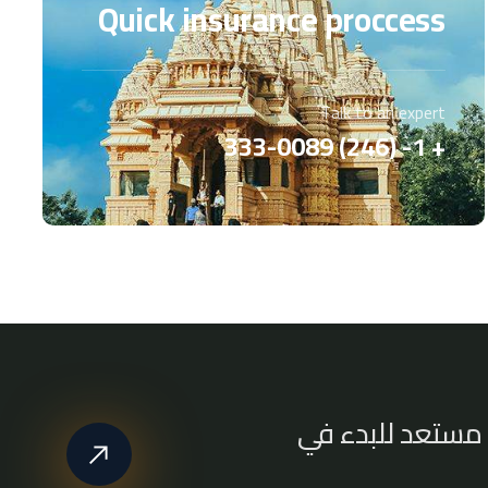
Quick insurance proccess
Talk to an expert
+ 1- (246) 333-0089
مستعد للبدء في