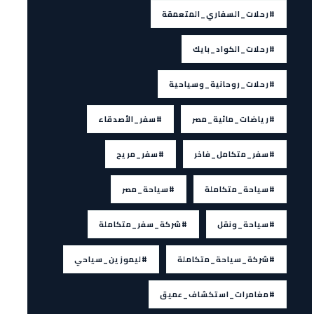
#رحلات_السفاري_المتعمقة
#رحلات_الكواد_بايك
#رحلات_روحانية_وسياحية
#رياضات_مائية_مصر
#سفر_الأصدقاء
#سفر_متكامل_فاخر
#سفر_مريح
#سياحة_متكاملة
#سياحة_مصر
#سياحة_ونقل
#شركة_سفر_متكاملة
#شركة_سياحة_متكاملة
#ليموزين_سياحي
#مغامرات_استكشاف_عميق