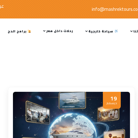
عر
info@mashrektours.c
رحلات داخل مصر
نا
سياحة خارجية
برامج الحج
19
ديسمبر