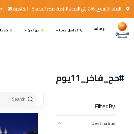
المقر الرئيسي: 216 ش الحجاز، النزهة، مصر الجديدة - القاهرة.
om
وظائف
تواصل معنا
من نحن
خدمات
#حج_فاخر_11يوم
Filter By
Destination