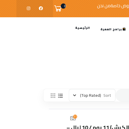
وض خاصة
من نحن
0
الرئيسية
برامج العمرة
(Top Rated)
Sort
11
برنامج حج مباشر 5 نجوم (مجر الكبش) 11 يوم / 10 ليالٍ –