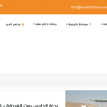
عر
info@mashrektours.c
رحلات داخل مصر
نا
سياحة خارجية
برامج الحج
رحلة الجلاس بوت الغردقة – 