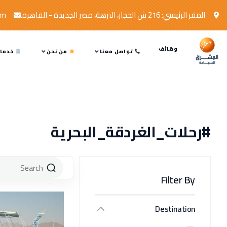
المقر الرئيسي: 216 ش الحجاز، النزهة، مصر الجديدة - القاهرة.
om
وظائف
تواصل معنا
من نحن
خدمات
#رحلات_الغردقة_البحرية
Filter By
Destination