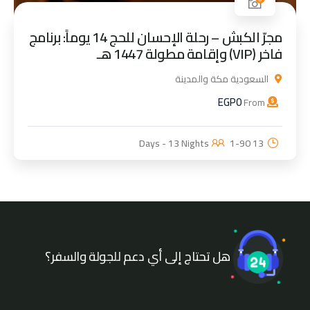
مجرّ الكبش – رحلة الإحسان للحج 14 يوماً: برنامج
فاخر (VIP) وإقامة مطولة 1447 هـ
السعودية مكة والمدينة
EGP
0
From
1-90
13 Days - 13 Nights
هل تحتاج إلى أي دعم للجولة والسفر؟