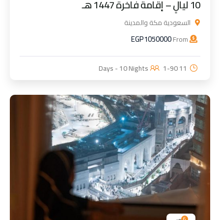
10 ليالٍ – إقامة فاخرة 1447 هـ
السعودية مكة والمدينة
EGP
1050000
From
1-90
11 Days - 10 Nights
6