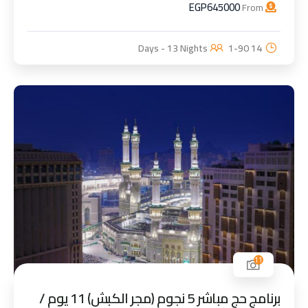
EGP
645000
From
1-90
14 Days - 13 Nights
11
برنامج حج مباشر 5 نجوم (مجر الكبش) 11 يوم /