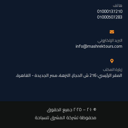
هاتف
01000137210
01000507283
البريد الإلكتروني
info@mashrektours.com
زيارة المكتب
المقر الرئيسي: 216 ش الحجاز، النزهة، مصر الجديدة - القاهرة.
© ٢٠١٠ – ٢٠٢٥ جميع الحقوق
محفوظة لشركة المشرق للسياحة