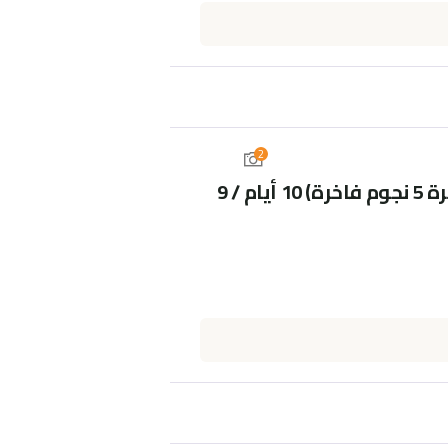
2
“أجنحة السكون والقرب” (عمرة 5 نجوم فاخرة) 10 أيام / 9