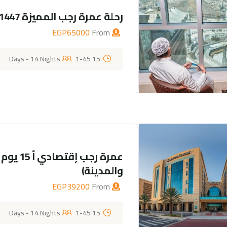
رحلة عمرة رجب المميزة 1447هــ – 15 يوم 14 ليلة
EGP
65000
From
1-45
15 Days - 14 Nights
والمدينة)
EGP
39200
From
1-45
15 Days - 14 Nights