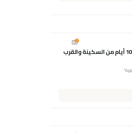
2
ورة"