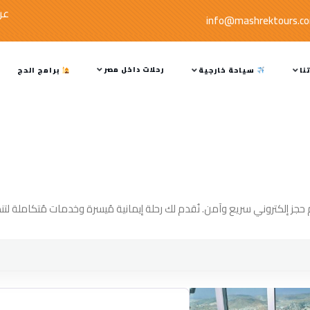
عر
info@mashrektours.c
رحلات داخل مصر
نا
سياحة خارجية
برامج الحج
جز إلكتروني سريع وآمن. نُقدم لك رحلة إيمانية مُيسرة وخدمات مُتكاملة لتن