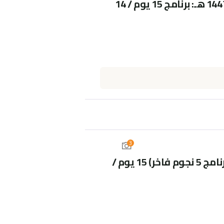
عمرة نفحات رجب المعظمة 1447 هـ: برنامج 15 يوم / 14
3
رحلة عمرة الوصال المديدة (برنامج 5 نجوم فاخر) 15 يوم /