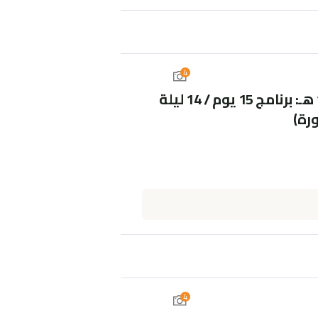
4
عمرة الهدوء والسكينة 1447 هـ: برنامج 15 يوم / 14 ليلة
رة)
4