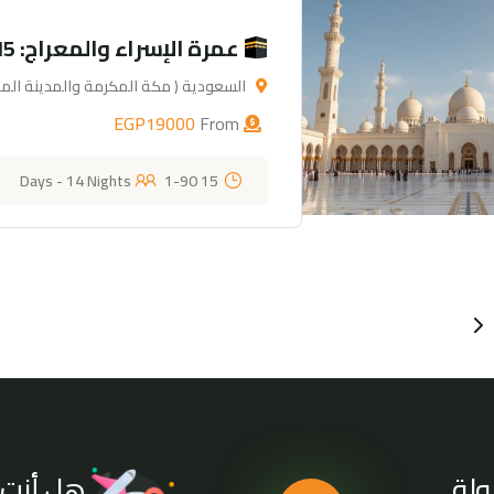
عمرة الإسراء والمعراج: 15 يوم من الطمأنينة
السعودية ( مكة المكرمة والمدينة المن
EGP
19000
From
1-90
15 Days - 14 Nights
هل أنت 
ولة