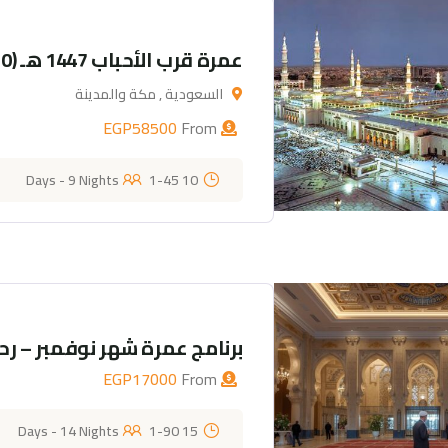
عمرة قرب الأحباب 1447 هـ (10 أيام -9 ليالي )
السعودية , مكة والمدينة
EGP
58500
From
1-45
10 Days - 9 Nights
برنامج عمرة شهر نوفمبر – رحلة 23 نوفمبر 
EGP
17000
From
1-90
15 Days - 14 Nights