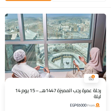
4
رحلة عمرة رجب المميزة 1447هــ – 15 يوم 14
ليلة
EGP
65000
From