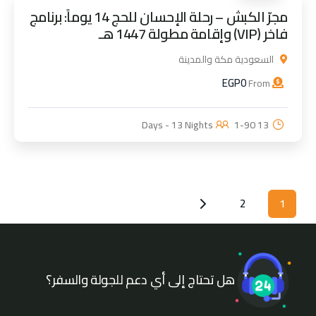
مجرّ الكبش – رحلة الإحسان للحج 14 يوماً: برنامج
فاخر (VIP) وإقامة مطولة 1447 هـ
السعودية مكة والمدينة
EGP
0
From
1-90
13 Days - 13 Nights
2
1
هل تحتاج إلى أي دعم للجولة والسفر؟