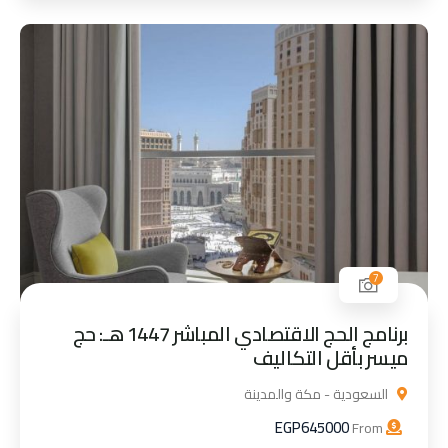
7
برنامج الحج الاقتصادي المباشر 1447 هـ: حج
ميسر بأقل التكاليف
السعودية - مكة والمدينة
EGP
645000
From