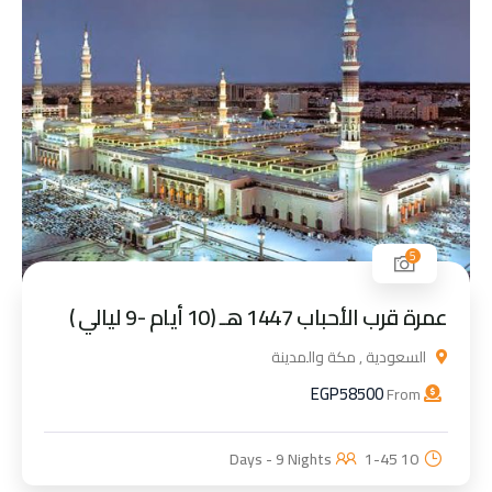
5
عمرة قرب الأحباب 1447 هـ (10 أيام -9 ليالي )
السعودية , مكة والمدينة
EGP
58500
From
1-45
10 Days - 9 Nights