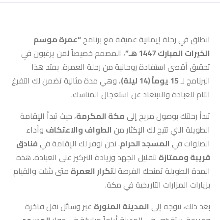
انطلق في رحلة إيمانية عميقة مع برنامج
“عمرة موسم
الخيرات المبارك 1447 هـ”
، المصمم خصيصاً لمن يرغبون في
تحقيق أقصى استفادة روحانية من رحلة العمرة. يمتد هذا
البرنامج لـ
15 يوماً (14 ليلة)
، وهي مدة مثالية تضمن لك التفرغ
التام للعبادة والابتعاد عن استعجال المناسك.
تبدأ رحلتك بوصول مريح إلى
مكة المكرمة
، حيث تبدأ الإقامة
الطويلة التي تتيح لك الإكثار من
الطواف والاعتكاف
وأداء
الصلوات في
المسجد الحرام
. نحن نوفر لك الإقامة في
فنادق
قريبة وممتازة
لتقليل الجهد وزيادة التركيز على العبادة. هذه
المدة الطويلة تمنحك الفرصة ل
تكرار العمرة
متى شئت والقيام
بزيارات المزارات التاريخية في مكة.
بعد ذلك، نتوجه إلى
المدينة المنورة
عبر وسائل نقل فاخرة
ومريحة. ستقضي في المدينة أياماً مباركة في جوار
المسجد