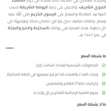
النبوي الشريف
، والحرص على زيارة
الروضة الشريفة
(حسب
المواعيد المتاحة) والسلام على
الرسول الكريم
صلى الله عليه
وسلم. يرافقك مشرف ديني وإداري لضمان راحتك وتوجيهك في
كل خطوة. هذه العمرة هي بوابتك ل
السكينة والخير والبركة
في عام 1447 هـ.
ما يشمله السعر
المصروفات الشخصية (هدايا، اتصالات، إلخ).
وجبات الغداء والعشاء (ما لم يتم تضمينها في الباقة المختارة).
إكراميات (Tips) الطاقم والمشرفين.
رسوم العمرة الإضافية للمتكررين (إن وُجدت)
ما لا يشمله السعر