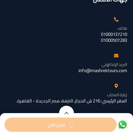
هاتف
01000137210
01000507283
البريد الإلكتروني
info@mashrektours.com
زيارة المكتب
المقر الرئيسي: 216 ش الحجاز، النزهة، مصر الجديدة - القاهرة.
تبدأ من
تبدأ من
احجز الآن
EGP26000
EGP104500
/ شخص
/ رضيع