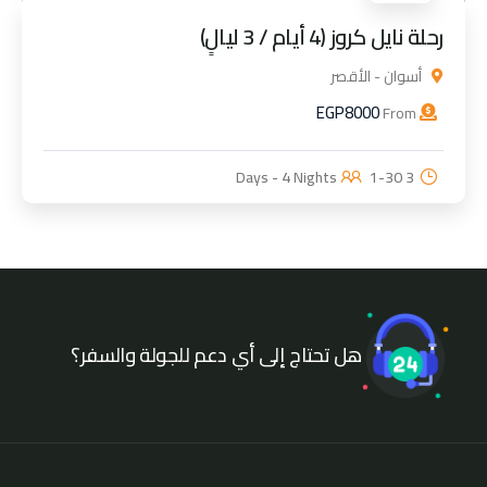
رحلة نايل كروز (4 أيام / 3 ليالٍ)
أسوان - الأقصر
EGP
8000
From
1-30
3 Days - 4 Nights
هل تحتاج إلى أي دعم للجولة والسفر؟