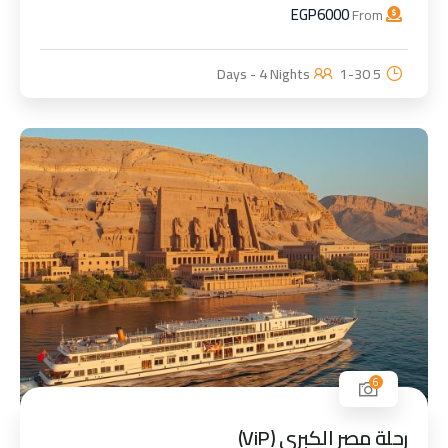
EGP
6000
From
1-30
5 Days - 4 Nights
6
رحلة مصر الكبرى (ViP)