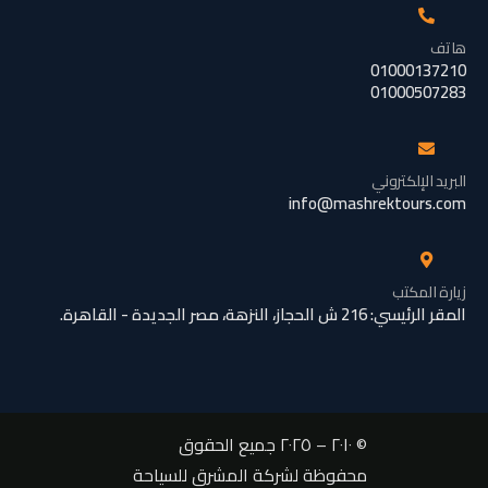
هاتف
01000137210
01000507283
البريد الإلكتروني
info@mashrektours.com
زيارة المكتب
المقر الرئيسي: 216 ش الحجاز، النزهة، مصر الجديدة - القاهرة.
© ٢٠١٠ – ٢٠٢٥ جميع الحقوق
محفوظة لشركة المشرق للسياحة