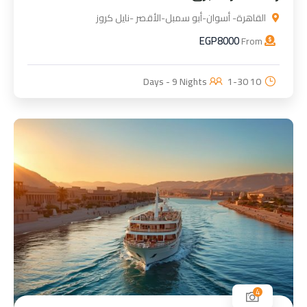
القاهرة- أسوان-أبو سمبل-الأقصر -نايل كروز
EGP
8000
From
1-30
10 Days - 9 Nights
4