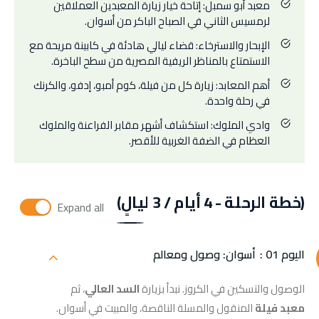
معبد أبو سمبل: إتاحة خيار زيارة المعبدين العملاقين
لرمسيس الثاني في الصباح الباكر من أسوان.
الإبحار والاسترخاء: قضاء ليالي هادئة في كابينة مريحة مع
الاستمتاع بالمناظر الريفية المصرية من سطح الباخرة.
أهم المعابد: زيارة كل من فيلة، كوم أمبو، إدفو، والكرنك
في رحلة واحدة.
وادي الملوك: استكشاف أشهر مقابر الفراعنة والملوك
العظام في الضفة الغربية للأقصر.
(خطة الرحلة - 4 أيام / 3 ليالٍ)
Expand all
اليوم 01 :
أسوان: وصول ومعالم
الوصول والتسكين في الكروز. نبدأ بزيارة
السد العالي
، ثم
معبد فيلة
المنقول والمسلة الناقصة، والمبيت في أسوان.