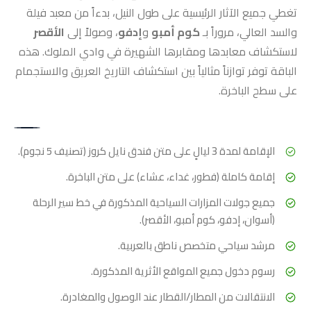
تغطي جميع الآثار الرئيسية على طول النيل، بدءاً من معبد فيلة
والسد العالي، مروراً بـ
كوم أمبو
و
إدفو
، وصولاً إلى
الأقصر
لاستكشاف معابدها ومقابرها الشهيرة في وادي الملوك. هذه
الباقة توفر توازناً مثالياً بين استكشاف التاريخ العريق والاستجمام
على سطح الباخرة.
الإقامة لمدة 3 ليالٍ على متن فندق نايل كروز (تصنيف 5 نجوم).
إقامة كاملة (فطور، غداء، عشاء) على متن الباخرة.
جميع جولات المزارات السياحية المذكورة في خط سير الرحلة
(أسوان، إدفو، كوم أمبو، الأقصر).
مرشد سياحي متخصص ناطق بالعربية.
رسوم دخول جميع المواقع الأثرية المذكورة.
الانتقالات من المطار/القطار عند الوصول والمغادرة.