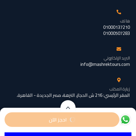
هاتف
01000137210
01000507283
البريد الإلكتروني
info@mashrektours.com
زيارة المكتب
المقر الرئيسي: 216 ش الحجاز، النزهة، مصر الجديدة - القاهرة.
تبدأ من
تبدأ من
احجز الآن
EGP6000
EGP8000
/ شخص
/ رضيع
© ٢٠١٠ – ٢٠٢٥ جميع الحقوق