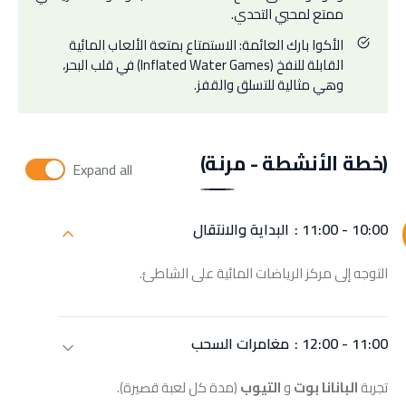
ممتع لمحبي التحدي.
الأكوا بارك العائمة: الاستمتاع بمتعة الألعاب المائية
القابلة للنفخ (Inflated Water Games) في قلب البحر،
وهي مثالية للتسلق والقفز.
(خطة الأنشطة - مرنة)
Expand all
10:00 - 11:00 :
البداية والانتقال
التوجه إلى مركز الرياضات المائية على الشاطئ.
11:00 - 12:00 :
مغامرات السحب
تجربة
البانانا بوت
و
التيوب
(مدة كل لعبة قصيرة).