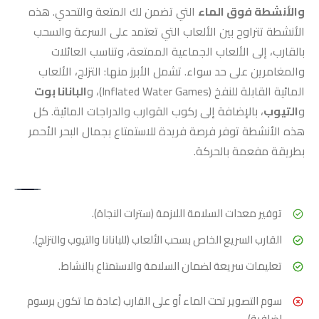
والأنشطة فوق الماء
التي تضمن لك المتعة والتحدي. هذه
الأنشطة تتراوح بين الألعاب التي تعتمد على السرعة والسحب
بالقارب، إلى الألعاب الجماعية الممتعة، وتناسب العائلات
والمغامرين على حد سواء. تشمل الأبرز منها: التزلج، الألعاب
المائية القابلة للنفخ (Inflated Water Games)، و
البانانا بوت
و
التيوب
، بالإضافة إلى ركوب القوارب والدراجات المائية. كل
هذه الأنشطة توفر فرصة فريدة للاستمتاع بجمال البحر الأحمر
بطريقة مفعمة بالحركة.
توفير معدات السلامة اللازمة (سترات النجاة).
القارب السريع الخاص بسحب الألعاب (للبانانا والتيوب والتزلج).
تعليمات سريعة لضمان السلامة والاستمتاع بالنشاط.
سوم التصوير تحت الماء أو على القارب (عادة ما تكون برسوم
إضافية).