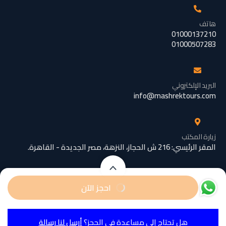
هاتف
01000137210
01000507283
البريد الإلكتروني
info@mashrektours.com
زيارة المكتب
المقر الرئيسي: 216 ش الحجاز، النزهة، مصر الجديدة - القاهرة.
تبدأ من
EGP3000
تبدأ من
احجز الآن
EGP2000
EGP2800
/ شخص
/ رضيع
© ٢٠١٠ – ٢٠٢٥ جميع الحقوق
محفوظة لشركة المشرق للسياحة
هل تحتاج إلى مساعدة في الحجز؟
أرسل لنا رسالة
تبدأ من
EGP3000