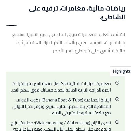
رياضات مائية، مغامرات، ترفيه على
الشاطئ.
اكتشف ألعاب المغامرات فوق الماء في شرم الشيخ! استمتع
بالبانانا بوت، التيوب، التزلج، وألعاب الأكوا بارك العائمة. إثارة
مائية لا تُنسى على شواطئ البحر الأحمر.
Highlights
مغامرة الدراجات المائية (Jet Ski): متعة السرعة والقيادة
الحرة للدراجة النارية المائية لتحديد مسارك فوق سطح البحر.
الإثارة الجماعية (Banana Boat & Tube): ركوب القوارب
المطاطية التي يتم سحبها بقارب سريع، وتوفر تحدياً للتوازن
مع متعة السقوط المثير في الماء.
تحدي التزلج (Wakeboarding / Waterskiing): محاولة التزلج
والوقوف على سطح الماء أثناء السحب، وهو نشاط رياضي