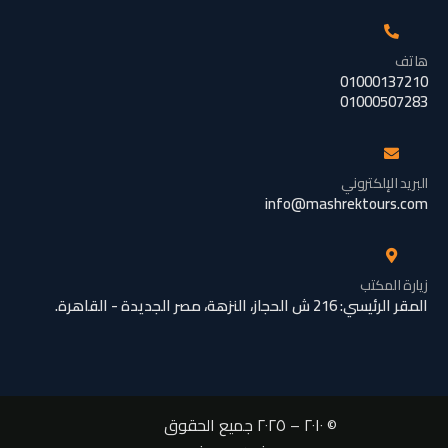
هاتف
01000137210
01000507283
البريد الإلكتروني
info@mashrektours.com
زيارة المكتب
المقر الرئيسي: 216 ش الحجاز، النزهة، مصر الجديدة - القاهرة.
© ٢٠١٠ – ٢٠٢٥ جميع الحقوق