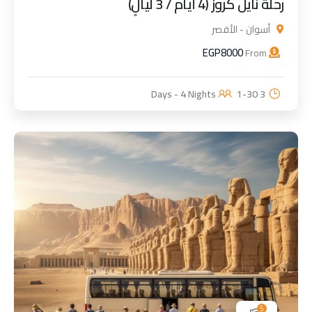
رحلة نايل كروز (4 أيام / 3 ليالٍ)
أسوان - الأقصر
EGP
8000
From
1-30
3 Days - 4 Nights
5