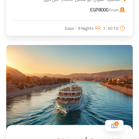
EGP
8000
From
1-30
10 Days - 9 Nights
4