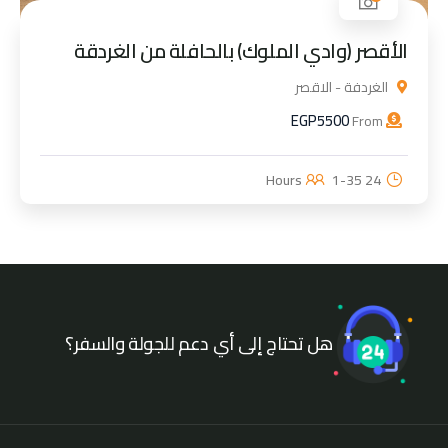
الأقصر (وادي الملوك) بالحافلة من الغردقة
الغردفة - الاقصر
EGP
5500
From
1-35
24 Hours
هل تحتاج إلى أي دعم للجولة والسفر؟