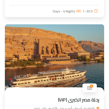
1-30
5 Days - 4 Nights
6
رحلة مصر الكبرى (ViP)
القاهرة- أسوان-أبو سمبل-الأقصر -نايل كروز