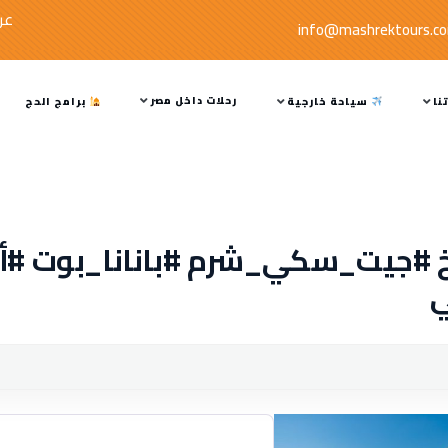
عر
info@mashrektours.c
رحلات داخل مصر
نا
سياحة خارجية
برامج الحج
#جيت_سكي_شرم #بانانا_بوت #أك
ي