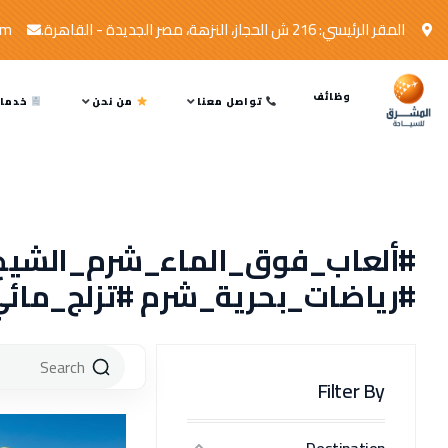
المقر الرئيسي: 216 ش الحجاز، النزهة، مصر الجديدة - القاهرة.
om
وظائف
تواصل معنا
من نحن
خدمات
#ألعاب_فوق_الماء_شرم_الشيخ 
#رياضات_بحرية_شرم #تزلج_مائ
Filter By