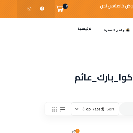
وض خاصة
من نحن
0
الرئيسية
برامج العمرة
وا_بارك_عائم
(Top Rated)
Sort
3