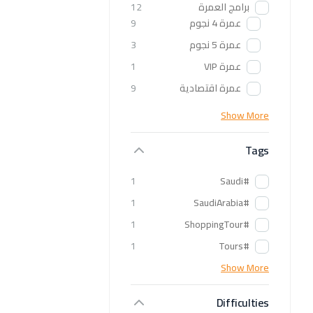
برامج العمرة
12
عمرة 4 نجوم
9
عمرة 5 نجوم
3
عمرة VIP
1
عمرة اقتصادية
9
Show More
Tags
1
#Saudi
1
#SaudiArabia
1
#ShoppingTour
1
#Tours
Show More
Difficulties