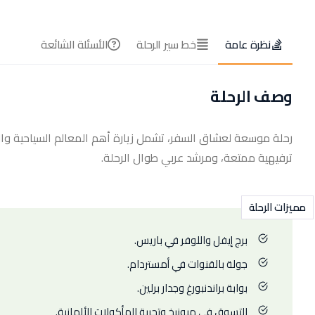
نظرة عامة
خط سير الرحلة
الأسئلة الشائعة
وصف الرحلة
رحلة موسعة لعشاق السفر، تشمل زيارة أهم المعالم السياحية والثق
ترفيهية ممتعة، ومرشد عربي طوال الرحلة.
مميزات الرحلة
برج إيفل واللوفر في باريس.
جولة بالقنوات في أمستردام.
بوابة براندنبورغ وجدار برلين.
التسوق في ميونيخ وتجربة المأكولات الألمانية.