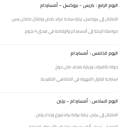
اليوم الرابع :
باريس – بروكسل – أمستردام
الانتقال إلى بروكسل، زيارة ساحة غراند بلاص وتمثال مانكن بيس.
مواصلة الرحلة إلى أمستردام والإقامة في فندق 4 نجوم.
اليوم الخامس :
أمستردام
جولة بالقنوات وزيارة متحف فان جوخ.
استراحة لتناول القهوة في المقاهي التقليدية.
اليوم السادس :
أمستردام – برلين
الانتقال إلى برلين، زيارة بوابة براندنبورغ وجدار برلين.
التنزه في ميدان ألكسندر واستكشاف الأسواق المحلية.